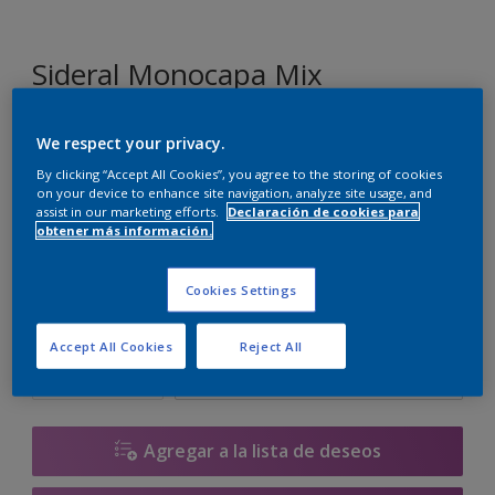
Sideral Monocapa Mix
We respect your privacy.
W8.04.58
Cambiar de color
By clicking “Accept All Cookies”, you agree to the storing of cookies
on your device to enhance site navigation, analyze site usage, and
assist in our marketing efforts.
Declaración de cookies para
Tamaño
obtener más información.
1 L
4 L
10 L
Cookies Settings
Cantidad
Calculadora de pintura
Accept All Cookies
Reject All
Calcular
Agregar a la lista de deseos