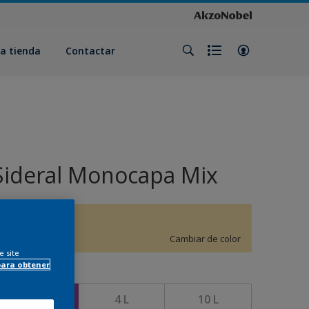
a tienda
Contactar
Sideral Monocapa Mix
G1.20.86
Cambiar de color
e site
para obtener
amaño
1 L
4 L
10 L