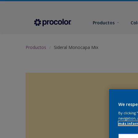
Productos
Col
Productos
Sideral Monocapa Mix
We respe
By clicking
navigation, 
más infor