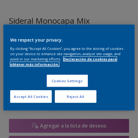
Sideral Monocapa Mix
We respect your privacy.
F6.05.86
Cambiar de color
By clicking “Accept All Cookies”, you agree to the storing of cookies
on your device to enhance site navigation, analyze site usage, and
assist in our marketing efforts.
Declaración de cookies para
Tamaño
obtener más información.
1 L
4 L
10 L
Cookies Settings
Cantidad
Calculadora de pintura
Accept All Cookies
Reject All
Calcular
Agregar a la lista de deseos