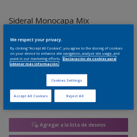
Sideral Monocapa Mix
We respect your privacy.
D5.03.82
Cambiar de color
By clicking “Accept All Cookies”, you agree to the storing of cookies
on your device to enhance site navigation, analyze site usage, and
assist in our marketing efforts.
Declaración de cookies para
Tamaño
obtener más información.
1 L
4 L
10 L
Cookies Settings
Cantidad
Calculadora de pintura
Accept All Cookies
Reject All
Calcular
Agregar a la lista de deseos