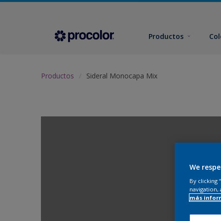
Productos
Col
Productos
Sideral Monocapa Mix
We respe
By clicking
navigation, 
más infor