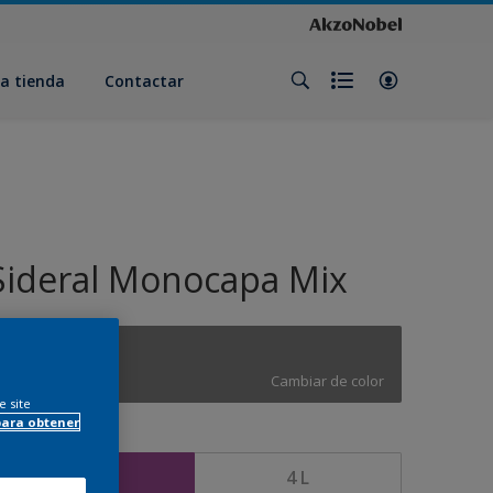
a tienda
Contactar
Sideral Monocapa Mix
ON.00.45
Cambiar de color
e site
para obtener
amaño
1 L
4 L