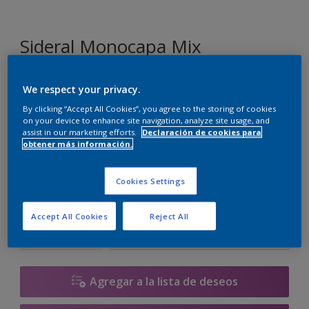
Sideral Monocapa Mix
We respect your privacy.
G2.07.89
Cambiar de color
By clicking “Accept All Cookies”, you agree to the storing of cookies
on your device to enhance site navigation, analyze site usage, and
assist in our marketing efforts.
Declaración de cookies para
Tamaño
obtener más información.
1 L
4 L
10 L
Cookies Settings
Cantidad
Calculadora de pintura
Accept All Cookies
Reject All
Calcular
Agregar a la lista de deseos