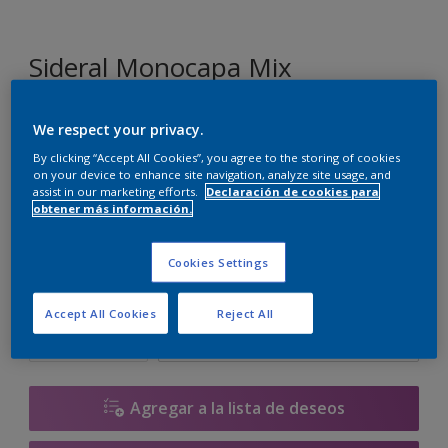
Sideral Monocapa Mix
We respect your privacy.
J0.05.65
Cambiar de color
By clicking “Accept All Cookies”, you agree to the storing of cookies
on your device to enhance site navigation, analyze site usage, and
assist in our marketing efforts.
Declaración de cookies para
Tamaño
obtener más información.
1 L
4 L
10 L
Cookies Settings
Cantidad
Calculadora de pintura
Accept All Cookies
Reject All
Calcular
Agregar a la lista de deseos