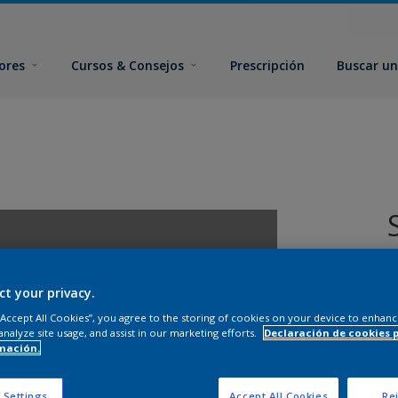
ores
Cursos & Consejos
Prescripción
Buscar un
ct your privacy.
 “Accept All Cookies”, you agree to the storing of cookies on your device to enhanc
analyze site usage, and assist in our marketing efforts.
Declaración de cookies 
mación.
T
 Settings
Accept All Cookies
Rej