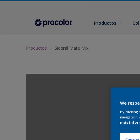
Productos
Col
Productos
Sideral Mate Mix
We respe
By clicking
navigation, 
más infor
Cookies