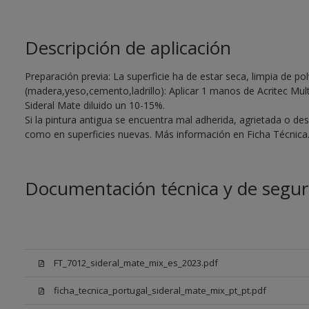
Descripción de aplicación
Preparación previa: La superficie ha de estar seca, limpia de po
(madera,yeso,cemento,ladrillo): Aplicar 1 manos de Acritec Multi
Sideral Mate diluido un 10-15%.
Si la pintura antigua se encuentra mal adherida, agrietada o de
como en superficies nuevas. Más información en Ficha Técnica
Documentación técnica y de segur
FT_7012_sideral_mate_mix_es_2023.pdf
ficha_tecnica_portugal_sideral_mate_mix_pt_pt.pdf