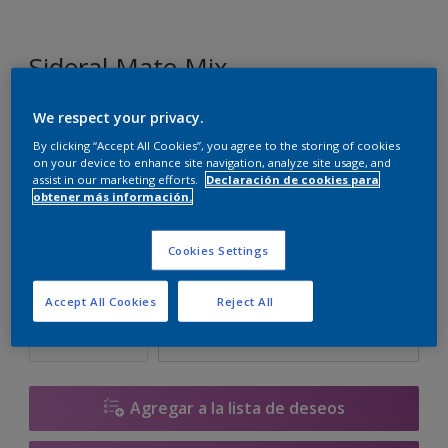
Sideral Mate Mix
We respect your privacy.
F1.50.55
By clicking “Accept All Cookies”, you agree to the storing of cookies
Cambiar de color
on your device to enhance site navigation, analyze site usage, and
assist in our marketing efforts.
Declaración de cookies para
obtener más información.
Tamaño
1 L
4 L
10 L
Cookies Settings
Cantidad
Calculadora de pintura
Accept All Cookies
Reject All
Calcular
Agregar a la lista de deseos