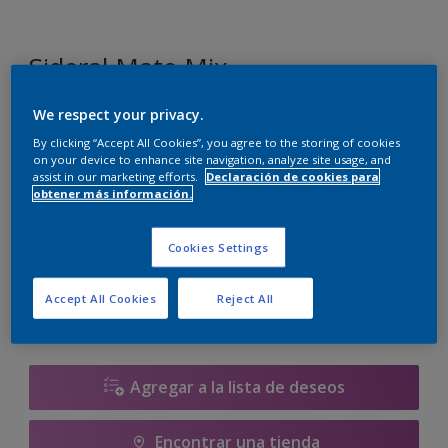
Sideral Mate Mix
We respect your privacy.
G8.03.79
By clicking “Accept All Cookies”, you agree to the storing of cookies
Cambiar de color
on your device to enhance site navigation, analyze site usage, and
assist in our marketing efforts.
Declaración de cookies para
obtener más información.
1 L
Cookies Settings
1 L
Cantidad
Calculadora de pintura
4 L
Accept All Cookies
Reject All
Calcular
10 L
15 L
Agregar a la lista de deseos
Encontrar una tienda