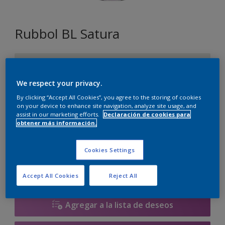
Rubbol BL Satura
LN.00.86
Cambiar de color
We respect your privacy.
By clicking “Accept All Cookies”, you agree to the storing of cookies
Tamaño
on your device to enhance site navigation, analyze site usage, and
assist in our marketing efforts.
Declaración de cookies para
2.5 litros
obtener más información.
Cantidad
Calculadora de pintura
Cookies Settings
Calcular
Accept All Cookies
Reject All
Agregar a la lista de deseos