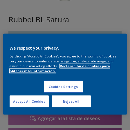
Rubbol BL Satura
R5.10.80
Cambiar de color
We respect your privacy.
By clicking “Accept All Cookies”, you agree to the storing of cookies
Tamaño
on your device to enhance site navigation, analyze site usage, and
assist in our marketing efforts.
Declaración de cookies para
2.5 litros
obtener más información.
Cantidad
Calculadora de pintura
Cookies Settings
Calcular
Accept All Cookies
Reject All
Agregar a la lista de deseos