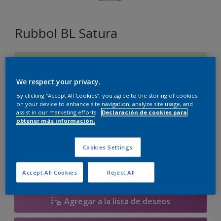
Rubbol BL Satura
M2.06.86
Cambiar de color
We respect your privacy.
By clicking “Accept All Cookies”, you agree to the storing of cookies
Tamaño
on your device to enhance site navigation, analyze site usage, and
assist in our marketing efforts.
Declaración de cookies para
2.5 litros
obtener más información.
Cantidad
Calculadora de pintura
Cookies Settings
Calcular
Accept All Cookies
Reject All
Agregar a la lista de deseos