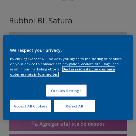
Rubbol BL Satura
FN.01.81
Cambiar de color
We respect your privacy.
By clicking “Accept All Cookies”, you agree to the storing of cookies
Tamaño
on your device to enhance site navigation, analyze site usage, and
assist in our marketing efforts.
Declaración de cookies para
2.5 litros
obtener más información.
Cantidad
Calculadora de pintura
Cookies Settings
Calcular
Accept All Cookies
Reject All
Agregar a la lista de deseos