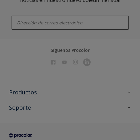
enter-your-email
Síguenos Procolor
Productos
Todos los productos
Soporte
Documentación Técnica
Contacto
Cartas de color
Tiendas
Condiciones generales de venta
Sobre Procolor