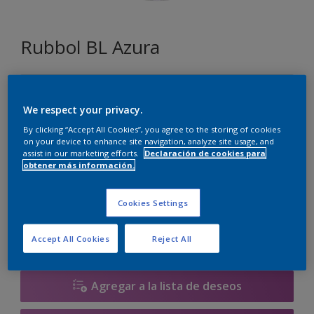
Rubbol BL Azura
ZN.00.81
Cambiar de color
We respect your privacy.
By clicking “Accept All Cookies”, you agree to the storing of cookies
on your device to enhance site navigation, analyze site usage, and
Tamaño
assist in our marketing efforts.
Declaración de cookies para
obtener más información.
1 litros
2.5 litros
Cookies Settings
Cantidad
Calculadora de pintura
Calcular
Accept All Cookies
Reject All
Agregar a la lista de deseos