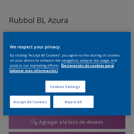
Rubbol BL Azura
R5.10.80
Cambiar de color
We respect your privacy.
By clicking “Accept All Cookies”, you agree to the storing of cookies
on your device to enhance site navigation, analyze site usage, and
Tamaño
assist in our marketing efforts.
Declaración de cookies para
obtener más información.
1 litros
2.5 litros
Cookies Settings
Cantidad
Calculadora de pintura
Calcular
Accept All Cookies
Reject All
Agregar a la lista de deseos