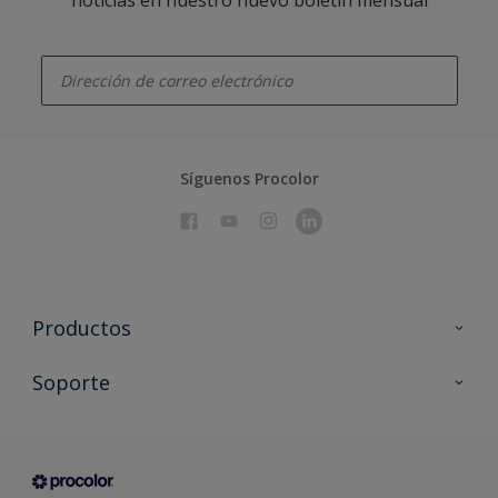
enter-your-email
Síguenos Procolor
Productos
Todos los productos
Soporte
Documentación Técnica
Contacto
Cartas de color
Tiendas
Condiciones generales de venta
Sobre Procolor