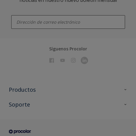
enter-your-email
Síguenos Procolor
Productos
Todos los productos
Soporte
Documentación Técnica
Contacto
Cartas de color
Tiendas
Condiciones generales de venta
Sobre Procolor