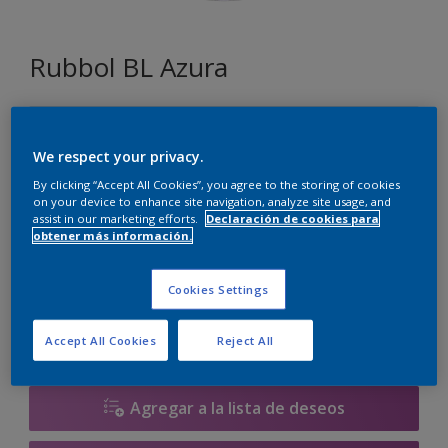
Rubbol BL Azura
QN.01.83
Cambiar de color
We respect your privacy.
By clicking “Accept All Cookies”, you agree to the storing of cookies
on your device to enhance site navigation, analyze site usage, and
Tamaño
assist in our marketing efforts.
Declaración de cookies para
obtener más información.
1 litros
2.5 litros
Cookies Settings
Cantidad
Calculadora de pintura
Calcular
Accept All Cookies
Reject All
Agregar a la lista de deseos