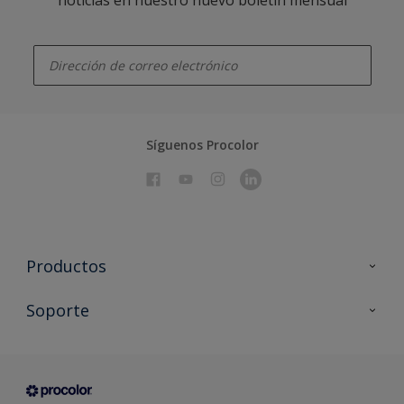
enter-your-email
Síguenos Procolor
Productos
Todos los productos
Soporte
Documentación Técnica
Contacto
Cartas de color
Tiendas
Condiciones generales de venta
Sobre Procolor