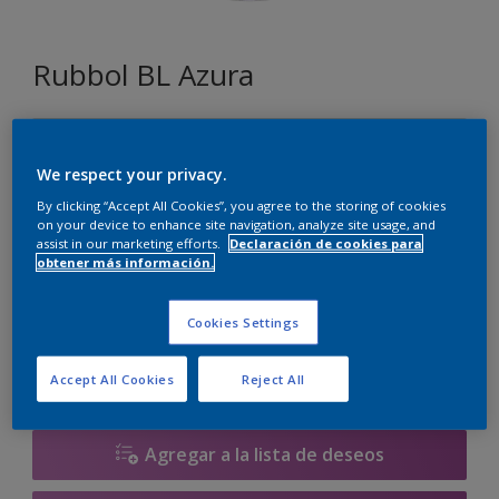
Rubbol BL Azura
F3.10.80
Cambiar de color
We respect your privacy.
By clicking “Accept All Cookies”, you agree to the storing of cookies
on your device to enhance site navigation, analyze site usage, and
Tamaño
assist in our marketing efforts.
Declaración de cookies para
obtener más información.
1 litros
2.5 litros
Cookies Settings
Cantidad
Calculadora de pintura
Calcular
Accept All Cookies
Reject All
Agregar a la lista de deseos