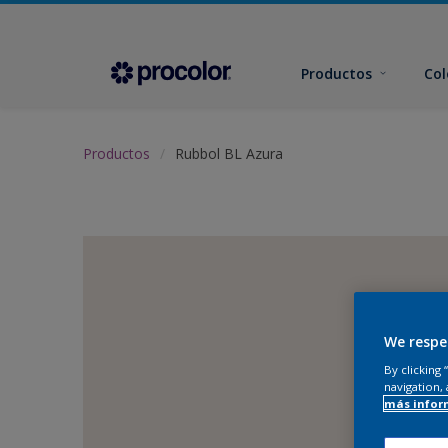
Productos
Col
Productos
Rubbol BL Azura
We respe
By clicking
navigation, 
más infor