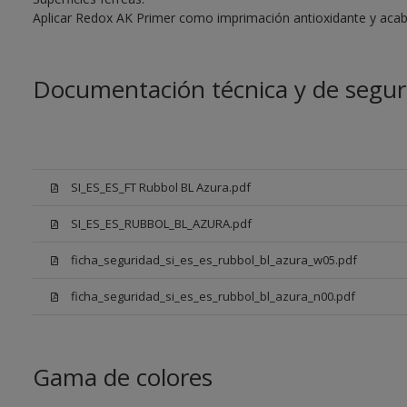
Aplicar Redox AK Primer como imprimación antioxidante y aca
Documentación técnica y de segur
SI_ES_ES_FT Rubbol BL Azura.pdf
SI_ES_ES_RUBBOL_BL_AZURA.pdf
ficha_seguridad_si_es_es_rubbol_bl_azura_w05.pdf
ficha_seguridad_si_es_es_rubbol_bl_azura_n00.pdf
Gama de colores