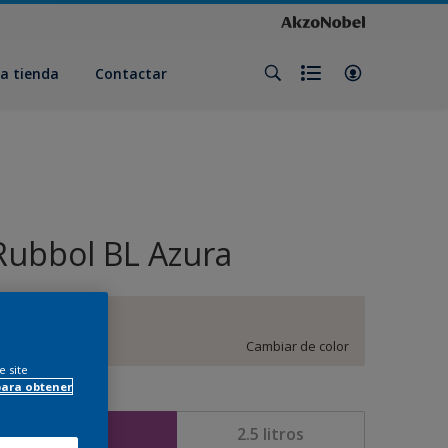
a tienda
Contactar
Rubbol BL Azura
D0.03.86
Cambiar de color
e site
para obtener
amaño
1 litros
2.5 litros