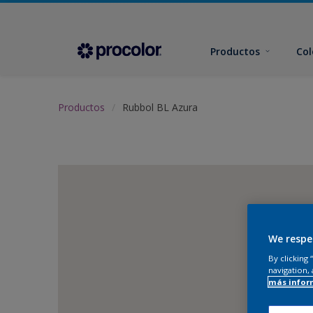
Productos
Col
Productos
Rubbol BL Azura
We respe
By clicking
navigation, 
más infor