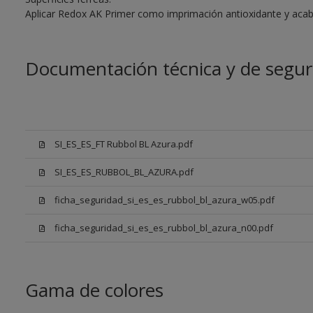
Aplicar Redox AK Primer como imprimación antioxidante y aca
Documentación técnica y de segur
SI_ES_ES_FT Rubbol BL Azura.pdf
SI_ES_ES_RUBBOL_BL_AZURA.pdf
ficha_seguridad_si_es_es_rubbol_bl_azura_w05.pdf
ficha_seguridad_si_es_es_rubbol_bl_azura_n00.pdf
Gama de colores