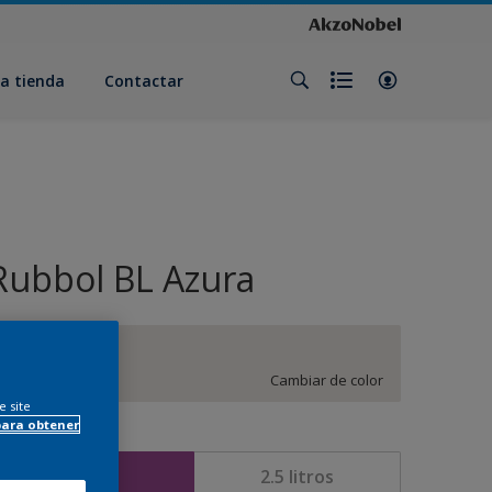
a tienda
Contactar
Rubbol BL Azura
CN.00.86
Cambiar de color
e site
para obtener
amaño
1 litros
2.5 litros