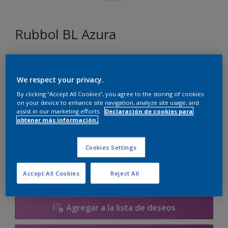
Rubbol BL Azura
DN.00.86
Cambiar de color
We respect your privacy.
By clicking “Accept All Cookies”, you agree to the storing of cookies
on your device to enhance site navigation, analyze site usage, and
Tamaño
assist in our marketing efforts.
Declaración de cookies para
obtener más información.
1 litros
2.5 litros
Cookies Settings
Cantidad
Calculadora de pintura
Calcular
Accept All Cookies
Reject All
Agregar a la lista de deseos