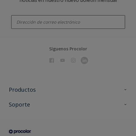
enter-your-email
Síguenos Procolor
Productos
Todos los productos
Soporte
Documentación Técnica
Contacto
Cartas de color
Tiendas
Condiciones generales de venta
Sobre Procolor