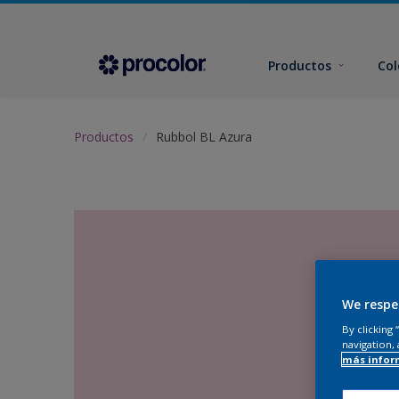
Productos
Col
Productos
Rubbol BL Azura
We respe
By clicking
navigation, 
más infor