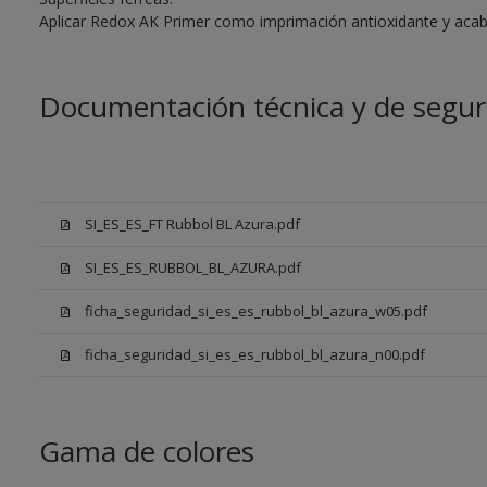
Aplicar Redox AK Primer como imprimación antioxidante y aca
Documentación técnica y de segur
SI_ES_ES_FT Rubbol BL Azura.pdf
SI_ES_ES_RUBBOL_BL_AZURA.pdf
ficha_seguridad_si_es_es_rubbol_bl_azura_w05.pdf
ficha_seguridad_si_es_es_rubbol_bl_azura_n00.pdf
Gama de colores