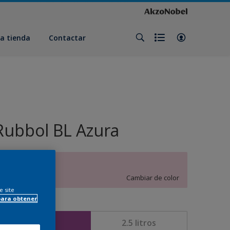
a tienda
Contactar
Rubbol BL Azura
Z2.06.81
Cambiar de color
e site
para obtener
amaño
1 litros
2.5 litros