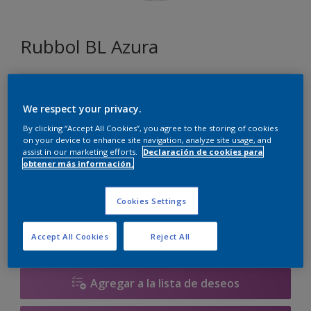
Rubbol BL Azura
G0.03.86
Cambiar de color
We respect your privacy.
By clicking “Accept All Cookies”, you agree to the storing of cookies
on your device to enhance site navigation, analyze site usage, and
Tamaño
assist in our marketing efforts.
Declaración de cookies para
obtener más información.
1 litros
2.5 litros
Cookies Settings
Cantidad
Calculadora de pintura
Calcular
Accept All Cookies
Reject All
Agregar a la lista de deseos