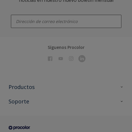
enter-your-email
Síguenos Procolor
Productos
Todos los productos
Soporte
Documentación Técnica
Contacto
Cartas de color
Tiendas
Condiciones generales de venta
Sobre Procolor