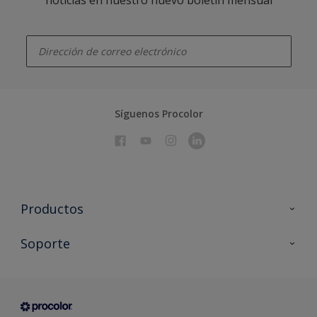
enter-your-email
Síguenos Procolor
Productos
Todos los productos
Soporte
Documentación Técnica
Contacto
Cartas de color
Tiendas
Condiciones generales de venta
Sobre Procolor