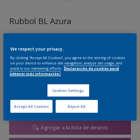
Rubbol BL Azura
Z9.10.60
Cambiar de color
We respect your privacy.
By clicking “Accept All Cookies”, you agree to the storing of cookies
on your device to enhance site navigation, analyze site usage, and
Tamaño
assist in our marketing efforts.
Declaración de cookies para
obtener más información.
1 litros
2.5 litros
Cookies Settings
Cantidad
Calculadora de pintura
Calcular
Accept All Cookies
Reject All
Agregar a la lista de deseos