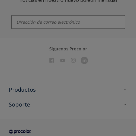
enter-your-email
Síguenos Procolor
Productos
Todos los productos
Soporte
Documentación Técnica
Contacto
Cartas de color
Tiendas
Condiciones generales de venta
Sobre Procolor