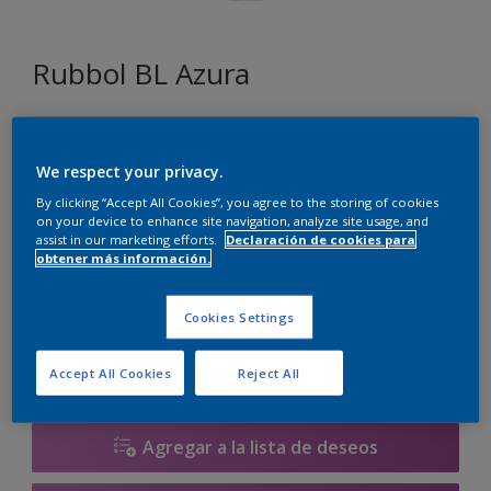
Rubbol BL Azura
F5.04.85
Cambiar de color
We respect your privacy.
By clicking “Accept All Cookies”, you agree to the storing of cookies
on your device to enhance site navigation, analyze site usage, and
Tamaño
assist in our marketing efforts.
Declaración de cookies para
obtener más información.
1 litros
2.5 litros
Cookies Settings
Cantidad
Calculadora de pintura
Calcular
Accept All Cookies
Reject All
Agregar a la lista de deseos