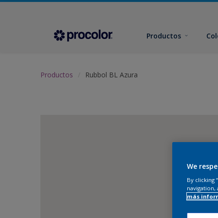
Productos
Col
Productos
Rubbol BL Azura
We respe
By clicking
navigation, 
más infor