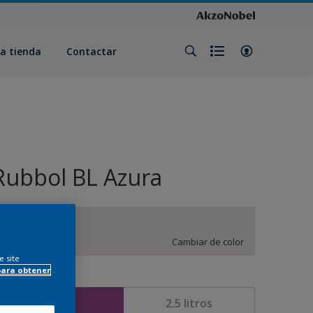
a tienda
Contactar
Rubbol BL Azura
ON.01.86
Cambiar de color
e site
para obtener
amaño
1 litros
2.5 litros