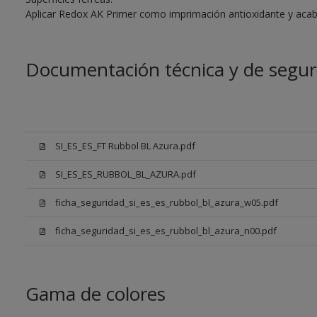
Aplicar Redox AK Primer como imprimación antioxidante y aca
Documentación técnica y de segur
SI_ES_ES_FT Rubbol BL Azura.pdf
SI_ES_ES_RUBBOL_BL_AZURA.pdf
ficha_seguridad_si_es_es_rubbol_bl_azura_w05.pdf
ficha_seguridad_si_es_es_rubbol_bl_azura_n00.pdf
Gama de colores