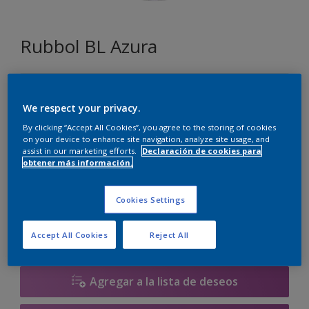
Rubbol BL Azura
GN.02.86
Cambiar de color
We respect your privacy.
By clicking “Accept All Cookies”, you agree to the storing of cookies
on your device to enhance site navigation, analyze site usage, and
Tamaño
assist in our marketing efforts.
Declaración de cookies para
obtener más información.
1 litros
2.5 litros
Cookies Settings
Cantidad
Calculadora de pintura
Calcular
Accept All Cookies
Reject All
Agregar a la lista de deseos