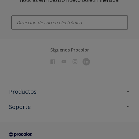
enter-your-email
Síguenos Procolor
Productos
Todos los productos
Soporte
Documentación Técnica
Contacto
Cartas de color
Tiendas
Condiciones generales de venta
Sobre Procolor