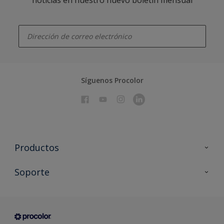
enter-your-email
Síguenos Procolor
Productos
Todos los productos
Soporte
Documentación Técnica
Contacto
Cartas de color
Tiendas
Condiciones generales de venta
Sobre Procolor