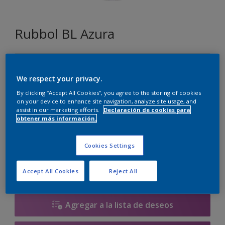
Rubbol BL Azura
F8.04.85
Cambiar de color
We respect your privacy.
By clicking “Accept All Cookies”, you agree to the storing of cookies
on your device to enhance site navigation, analyze site usage, and
Tamaño
assist in our marketing efforts.
Declaración de cookies para
obtener más información.
1 litros
2.5 litros
Cookies Settings
Cantidad
Calculadora de pintura
Calcular
Accept All Cookies
Reject All
Agregar a la lista de deseos