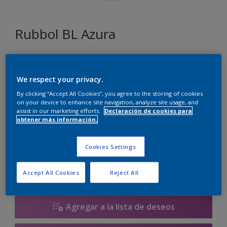
Rubbol BL Azura
F3.03.88
Cambiar de color
We respect your privacy.
By clicking “Accept All Cookies”, you agree to the storing of cookies
on your device to enhance site navigation, analyze site usage, and
Tamaño
assist in our marketing efforts.
Declaración de cookies para
obtener más información.
1 litros
2.5 litros
Cookies Settings
Cantidad
Calculadora de pintura
Calcular
Accept All Cookies
Reject All
Agregar a la lista de deseos