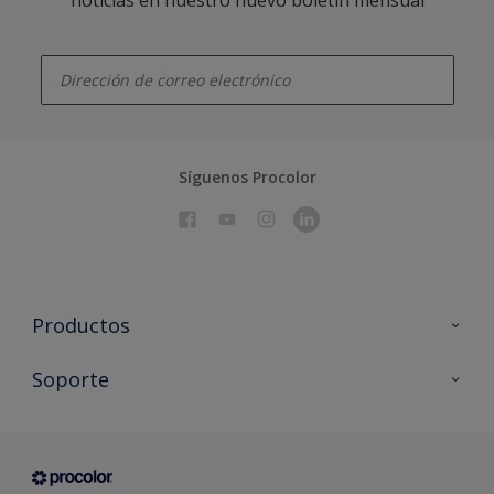
enter-your-email
Síguenos Procolor
Productos
Todos los productos
Soporte
Documentación Técnica
Contacto
Cartas de color
Tiendas
Condiciones generales de venta
Sobre Procolor