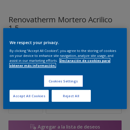
Renovatherm Mortero Acrilico
1.5
We respect your privacy.
G1.20.86
By clicking “Accept All Cookies”, you agree to the storing of cookies
Cambiar de color
on your device to enhance site navigation, analyze site usage, and
assist in our marketing efforts.
Declaración de cookies para
obtener más información.
Tamaño
14 L
Cookies Settings
Cantidad
Calculadora de pintura
Accept All Cookies
Reject All
Calcular
Agregar a la lista de deseos