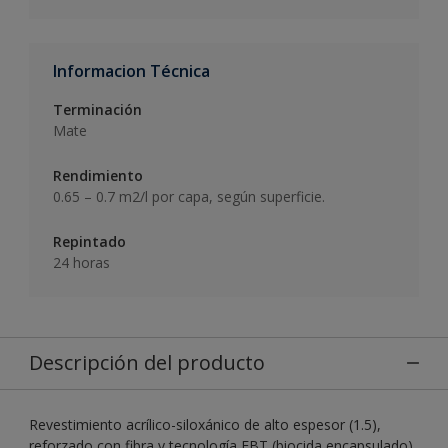
Informacion Técnica
Terminación
Mate
Rendimiento
0.65 – 0.7 m2/l por capa, según superficie.
Repintado
24 horas
Descripción del producto
Revestimiento acrílico-siloxánico de alto espesor (1.5),
reforzado con fibra y tecnología EBT (biocida encapsulado)