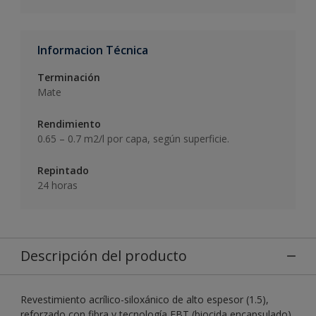
Informacion Técnica
Terminación
Mate
Rendimiento
0.65 – 0.7 m2/l por capa, según superficie.
Repintado
24 horas
Descripción del producto
Revestimiento acrílico-siloxánico de alto espesor (1.5),
reforzado con fibra y tecnología EBT (biocida encapsulado)