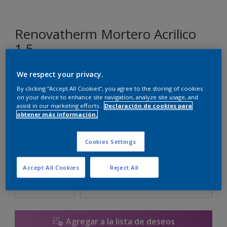
Renovatherm Mortero Acrilico
1.5
We respect your privacy.
E3.04.77
By clicking “Accept All Cookies”, you agree to the storing of cookies
Cambiar de color
on your device to enhance site navigation, analyze site usage, and
assist in our marketing efforts.
Declaración de cookies para
obtener más información.
Tamaño
14 L
Cookies Settings
Cantidad
Calculadora de pintura
Accept All Cookies
Reject All
Calcular
Agregar a la lista de deseos