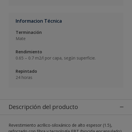
Informacion Técnica
Terminación
Mate
Rendimiento
0.65 – 0.7 m2/l por capa, según superficie.
Repintado
24 horas
Descripción del producto
Revestimiento acrílico-siloxánico de alto espesor (1.5),
reforzado con fibra y tecnología EBT (biocida encapsulado)