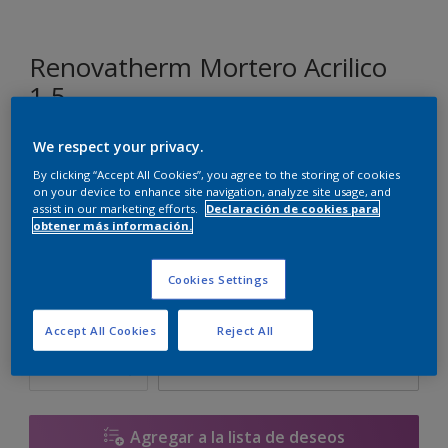
Renovatherm Mortero Acrilico
1.5
We respect your privacy.
SN.01.85
By clicking “Accept All Cookies”, you agree to the storing of cookies
Cambiar de color
on your device to enhance site navigation, analyze site usage, and
assist in our marketing efforts.
Declaración de cookies para
obtener más información.
Tamaño
14 L
Cookies Settings
Cantidad
Calculadora de pintura
Accept All Cookies
Reject All
Calcular
Agregar a la lista de deseos