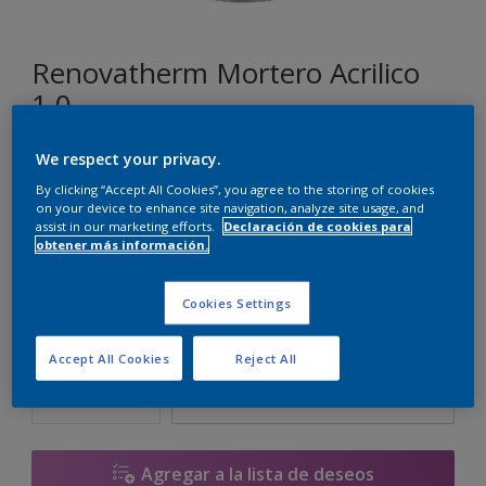
Renovatherm Mortero Acrilico
1.0
We respect your privacy.
RN.01.61
By clicking “Accept All Cookies”, you agree to the storing of cookies
Cambiar de color
on your device to enhance site navigation, analyze site usage, and
assist in our marketing efforts.
Declaración de cookies para
obtener más información.
Tamaño
14 L
Cookies Settings
Cantidad
Calculadora de pintura
Accept All Cookies
Reject All
Calcular
Agregar a la lista de deseos