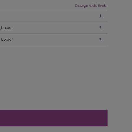
Descargar Adobe Reader
_bn.pdf
_bb.pdf