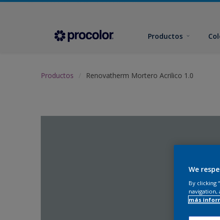
Productos
Col
Productos
Renovatherm Mortero Acrilico 1.0
We respe
By clicking
navigation, 
más infor