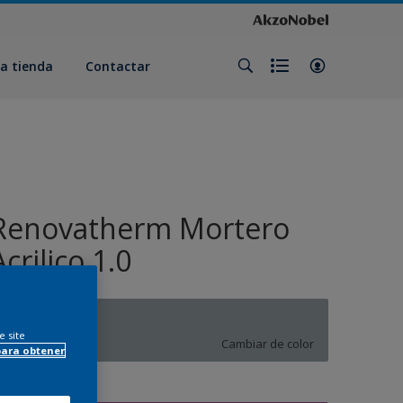
a tienda
Contactar
Renovatherm Mortero
Acrilico 1.0
R4.05.62
e site
Cambiar de color
para obtener
amaño