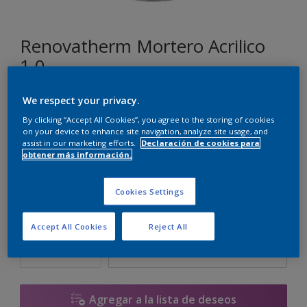
Renovatherm Mortero Acrilico
1.0
We respect your privacy.
D5.03.82
By clicking “Accept All Cookies”, you agree to the storing of cookies
Cambiar de color
on your device to enhance site navigation, analyze site usage, and
assist in our marketing efforts.
Declaración de cookies para
obtener más información.
Tamaño
14 L
Cookies Settings
Cantidad
Calculadora de pintura
Accept All Cookies
Reject All
Calcular
Agregar a la lista de deseos