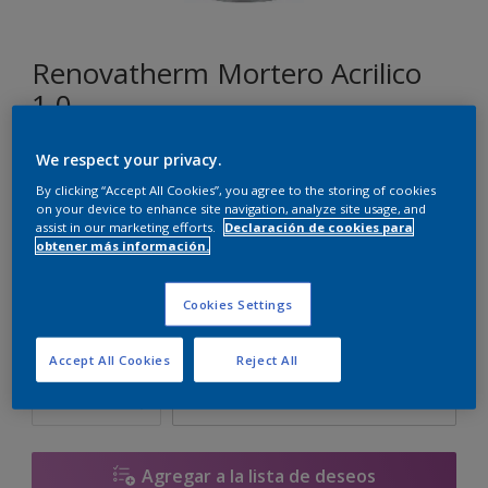
Renovatherm Mortero Acrilico
1.0
We respect your privacy.
SN.01.85
By clicking “Accept All Cookies”, you agree to the storing of cookies
Cambiar de color
on your device to enhance site navigation, analyze site usage, and
assist in our marketing efforts.
Declaración de cookies para
obtener más información.
Tamaño
14 L
Cookies Settings
Cantidad
Calculadora de pintura
Accept All Cookies
Reject All
Calcular
Agregar a la lista de deseos