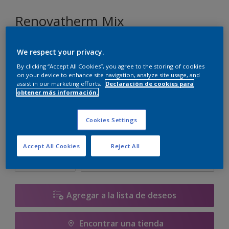
Renovatherm Mix
We respect your privacy.
AZUL FREE
Cambiar de color
By clicking “Accept All Cookies”, you agree to the storing of cookies
on your device to enhance site navigation, analyze site usage, and
assist in our marketing efforts.
Declaración de cookies para
obtener más información.
Tamaño
13.95 L
Cookies Settings
Cantidad
Calculadora de pintura
Accept All Cookies
Reject All
Calcular
Agregar a la lista de deseos
Encontrar una tienda