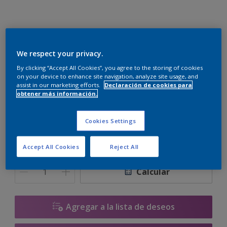
Renovatherm Mix
We respect your privacy.
F6.06.87
By clicking “Accept All Cookies”, you agree to the storing of cookies
on your device to enhance site navigation, analyze site usage, and
Cambiar de color
assist in our marketing efforts.
Declaración de cookies para
obtener más información.
Tamaño
Cookies Settings
15 L
Accept All Cookies
Reject All
Cantidad
Calculadora de pintura
Calcular
Agregar a la lista de deseos