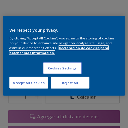
Renovatherm Mix
We respect your privacy.
GN.03.86
By clicking “Accept All Cookies”, you agree to the storing of cookies
on your device to enhance site navigation, analyze site usage, and
Cambiar de color
assist in our marketing efforts.
Declaración de cookies para
obtener más información.
Tamaño
Cookies Settings
15 L
Accept All Cookies
Reject All
Cantidad
Calculadora de pintura
Calcular
Agregar a la lista de deseos