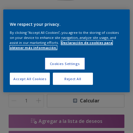
Prosilox Liso Mate
We respect your privacy.
By clicking “Accept All Cookies”, you agree to the storing of cookies
on your device to enhance site navigation, analyze site usage, and
Blanco
assist in our marketing efforts.
Declaración de cookies para
Sólo hay un color disponible
obtener más información.
Tamaño
Cookies Settings
15 L
Accept All Cookies
Reject All
Cantidad
Calculadora de pintura
Calcular
Agregar a la lista de deseos