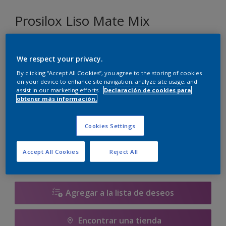
Prosilox Liso Mate Mix
D0.31.44
We respect your privacy.
Cambiar de color
By clicking “Accept All Cookies”, you agree to the storing of cookies
on your device to enhance site navigation, analyze site usage, and
assist in our marketing efforts.
Declaración de cookies para
Tamaño
obtener más información.
10 L
Cookies Settings
Cantidad
Calculadora de pintura
Accept All Cookies
Reject All
Calcular
Agregar a la lista de deseos
Encontrar una tienda