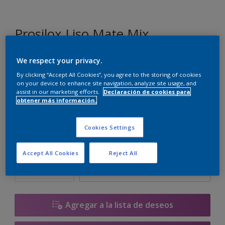
Prosilox Liso Mate Mix
We respect your privacy.
LN.00.86
By clicking “Accept All Cookies”, you agree to the storing of cookies
Cambiar de color
on your device to enhance site navigation, analyze site usage, and
assist in our marketing efforts.
Declaración de cookies para
obtener más información.
Tamaño
10 L
Cookies Settings
Cantidad
Calculadora de pintura
Accept All Cookies
Reject All
Calcular
Agregar a la lista de deseos