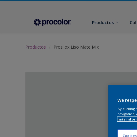
Productos
Col
Productos
Prosilox Liso Mate Mix
We respe
By clicking
navigation, 
más infor
Cookies