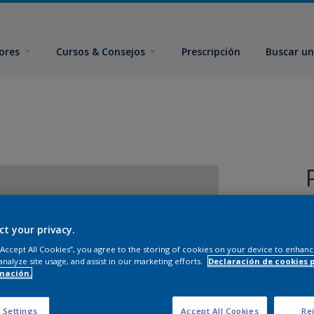
ores
Cursos & Consejos
Prescripción
Buscar un
ct your privacy.
 “Accept All Cookies”, you agree to the storing of cookies on your device to enhanc
analyze site usage, and assist in our marketing efforts.
Declaración de cookies 
mación.
T
 Settings
Accept All Cookies
Rej