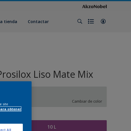
a tienda
Contactar
Prosilox Liso Mate Mix
NN.01.84
Cambiar de color
e site
para obtener
amaño
10 L
ect All