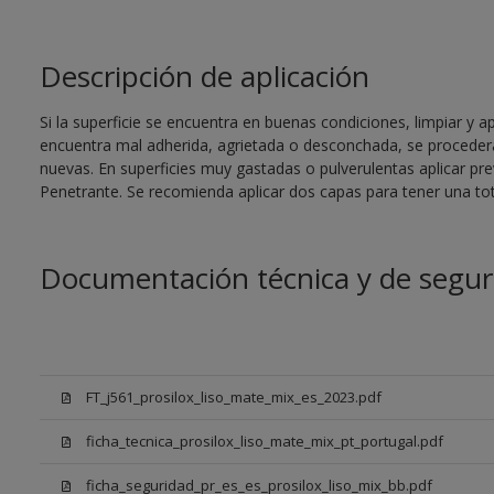
Descripción de aplicación
Si la superficie se encuentra en buenas condiciones, limpiar y ap
encuentra mal adherida, agrietada o desconchada, se procederá
nuevas. En superficies muy gastadas o pulverulentas aplicar pr
Penetrante. Se recomienda aplicar dos capas para tener una tot
Documentación técnica y de segur
FT_j561_prosilox_liso_mate_mix_es_2023.pdf
ficha_tecnica_prosilox_liso_mate_mix_pt_portugal.pdf
ficha_seguridad_pr_es_es_prosilox_liso_mix_bb.pdf