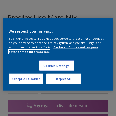
Prosilox Liso Mate Mix
We respect your privacy.
H6.15.58
By clicking “Accept All Cookies”, you agree to the storing of cookies
Cambiar de color
on your device to enhance site navigation, analyze site usage, and
assist in our marketing efforts.
Declaración de cookies para
obtener más información.
Tamaño
10 L
Cookies Settings
Cantidad
Calculadora de pintura
Accept All Cookies
Reject All
Calcular
Agregar a la lista de deseos