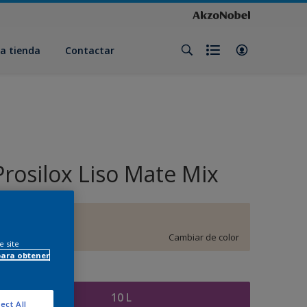
a tienda
Contactar
Prosilox Liso Mate Mix
E4.05.87
Cambiar de color
e site
para obtener
amaño
10 L
ect All