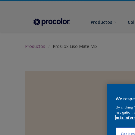
Productos
Col
Productos
Prosilox Liso Mate Mix
We respe
By clicking
navigation, 
más infor
Cookies