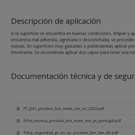
Descripción de aplicación
Si la superficie se encuentra en buenas condiciones, limpiar y ap
encuentra mal adherida, agrietada o desconchada, se procederá
nuevas. En superficies muy gastadas o pulverulentas aplicar pr
Penetrante. Se recomienda aplicar dos capas para tener una tot
Documentación técnica y de segur
FT_j561_prosilox_liso_mate_mix_es_2023.pdf
ficha_tecnica_prosilox_liso_mate_mix_pt_portugal.pdf
ficha_seguridad_pr_es_es_prosilox_liso_mix_bb.pdf