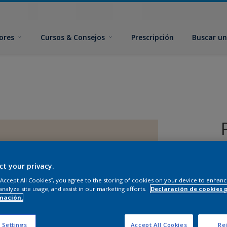
ores
Cursos & Consejos
Prescripción
Buscar un
ct your privacy.
 “Accept All Cookies”, you agree to the storing of cookies on your device to enhanc
analyze site usage, and assist in our marketing efforts.
Declaración de cookies 
mación.
T
 Settings
Accept All Cookies
Rej