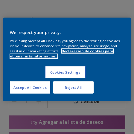
Proexil Mate Mix
We respect your privacy.
H0.04.65
By clicking “Accept All Cookies”, you agree to the storing of cookies
on your device to enhance site navigation, analyze site usage, and
Cambiar de color
assist in our marketing efforts.
Declaración de cookies para
obtener más información.
Tamaño
5 L
15 L
Cookies Settings
Accept All Cookies
Reject All
Cantidad
Calculadora de pintura
Calcular
Agregar a la lista de deseos