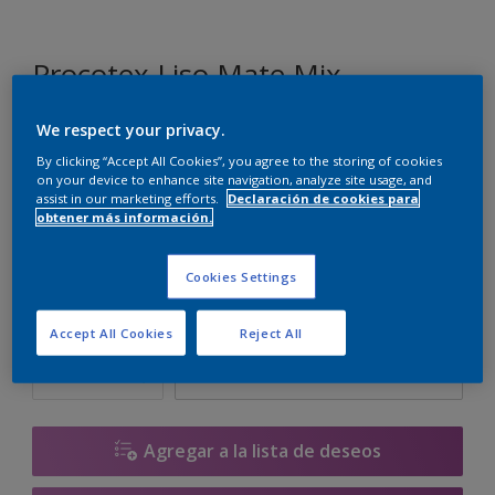
Procotex Liso Mate Mix
We respect your privacy.
DN.01.82
By clicking “Accept All Cookies”, you agree to the storing of cookies
Cambiar de color
on your device to enhance site navigation, analyze site usage, and
assist in our marketing efforts.
Declaración de cookies para
obtener más información.
Tamaño
5 L
15 L
Cookies Settings
Cantidad
Calculadora de pintura
Accept All Cookies
Reject All
Calcular
Agregar a la lista de deseos