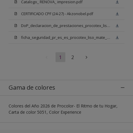
Catalogo_ RENOVA_ impresion.pdf
CERTIFICADO CPF (24-27) - Akzonobel.pdf
DoP_declaracion_de_prestaciones_procotex_liso_mate_mix_anmw002_11_firmado_2025.pdf
ficha_seguridad_pr_es_es_procotex_liso_mate_mix_bb.pdf
1
2
Gama de colores
Colores del Año 2026 de Procolor- El Ritmo de tu Hogar,
Carta de color 5051, Color Experience