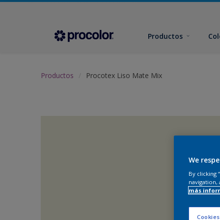
Productos
Col
Productos
Procotex Liso Mate Mix
We respe
By clicking
navigation, 
más infor
Cookies