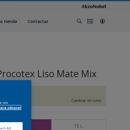
a tienda
Contactar
Procotex Liso Mate Mix
H4.06.85
Cambiar de color
e site
para obtener
amaño
5 L
15 L
ect All