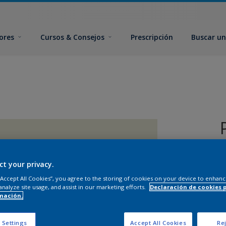
ores
Cursos & Consejos
Prescripción
Buscar un
ct your privacy.
 “Accept All Cookies”, you agree to the storing of cookies on your device to enhanc
analyze site usage, and assist in our marketing efforts.
Declaración de cookies 
mación.
T
 Settings
Accept All Cookies
Rej