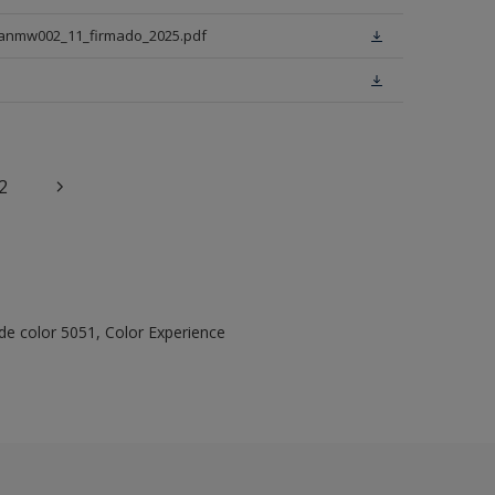
_anmw002_11_firmado_2025.pdf
2
de color 5051, Color Experience