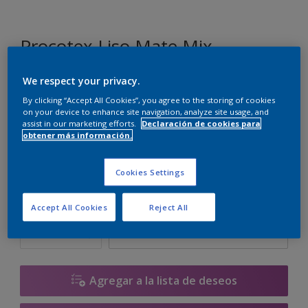
Procotex Liso Mate Mix
We respect your privacy.
G3.16.88
By clicking “Accept All Cookies”, you agree to the storing of cookies
Cambiar de color
on your device to enhance site navigation, analyze site usage, and
assist in our marketing efforts.
Declaración de cookies para
obtener más información.
Tamaño
5 L
15 L
Cookies Settings
Cantidad
Calculadora de pintura
Accept All Cookies
Reject All
Calcular
Agregar a la lista de deseos