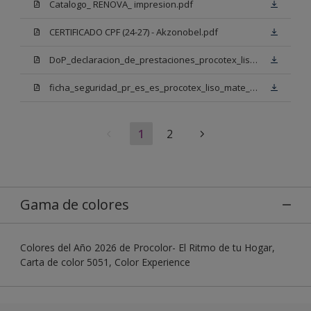
Catalogo_ RENOVA_ impresion.pdf
CERTIFICADO CPF (24-27) - Akzonobel.pdf
DoP_declaracion_de_prestaciones_procotex_liso_mate_mix_anmw002_11_firmado_2025.pdf
ficha_seguridad_pr_es_es_procotex_liso_mate_mix_bb.pdf
1
2
Gama de colores
Colores del Año 2026 de Procolor- El Ritmo de tu Hogar,
Carta de color 5051, Color Experience