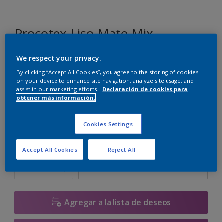
Procotex Liso Mate Mix
We respect your privacy.
SN.01.85
By clicking “Accept All Cookies”, you agree to the storing of cookies
Cambiar de color
on your device to enhance site navigation, analyze site usage, and
assist in our marketing efforts.
Declaración de cookies para
obtener más información.
Tamaño
5 L
15 L
Cookies Settings
Cantidad
Calculadora de pintura
Accept All Cookies
Reject All
Calcular
Agregar a la lista de deseos