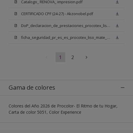
Catalogo_ RENOVA_ impresion.pdf
CERTIFICADO CPF (24-27) - Akzonobel.pdf
DoP_declaracion_de_prestaciones_procotex_liso_mate_mix_anmw002_11_firmado_2025.pdf
ficha_seguridad_pr_es_es_procotex_liso_mate_mix_bb.pdf
1
2
Gama de colores
Colores del Año 2026 de Procolor- El Ritmo de tu Hogar,
Carta de color 5051, Color Experience